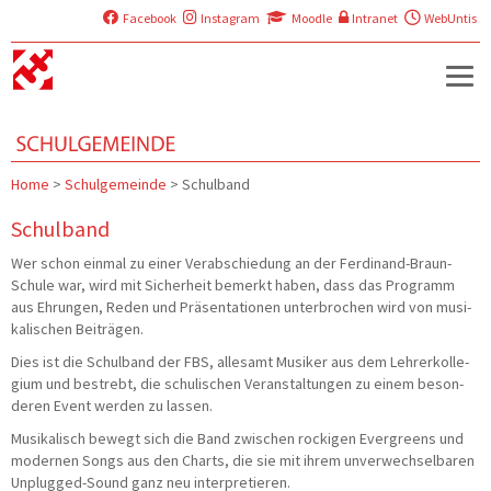
Facebook
Instagram
Moodle
Intranet
WebUntis
Home
>
Schulgemeinde
>
Schulband
Schulband
Wer schon ein­mal zu einer Ver­ab­schie­dung an der Fer­di­nand-Braun-
Schu­le war, wird mit Sicher­heit bemerkt haben, dass das Pro­gramm
aus Ehrun­gen, Reden und Prä­sen­ta­tio­nen unter­bro­chen wird von musi­
ka­li­schen Beiträgen.
Dies ist die Schul­band der FBS, alle­samt Musi­ker aus dem Leh­rer­kol­le­
gi­um und bestrebt, die schu­li­schen Ver­an­stal­tun­gen zu einem beson­
de­ren Event wer­den zu lassen.
Musi­ka­lisch bewegt sich die Band zwi­schen rocki­gen Ever­greens und
moder­nen Songs aus den Charts, die sie mit ihrem unver­wech­sel­ba­ren
Unplug­ged-Sound ganz neu interpretieren.