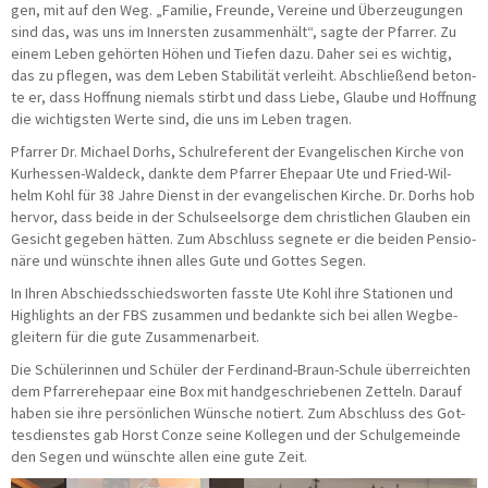
gen, mit auf den Weg. „Fami­lie, Freun­de, Ver­ei­ne und Über­zeu­gun­gen
sind das, was uns im Inners­ten zusam­men­hält“, sag­te der Pfar­rer. Zu
einem Leben gehör­ten Höhen und Tie­fen dazu. Daher sei es wich­tig,
das zu pfle­gen, was dem Leben Sta­bi­li­tät ver­leiht. Abschlie­ßend beton­
te er, dass Hoff­nung nie­mals stirbt und dass Lie­be, Glau­be und Hoff­nung
die wich­tigs­ten Wer­te sind, die uns im Leben tragen.
Pfar­rer Dr. Micha­el Dorhs, Schul­re­fe­rent der Evan­ge­li­schen Kir­che von
Kur­hes­sen-Wal­deck, dank­te dem Pfar­rer Ehe­paar Ute und Fried-Wil­
helm Kohl für 38 Jah­re Dienst in der evan­ge­li­schen Kir­che. Dr. Dorhs hob
her­vor, dass bei­de in der Schul­seel­sor­ge dem christ­li­chen Glau­ben ein
Gesicht gege­ben hät­ten. Zum Abschluss seg­ne­te er die bei­den Pen­sio­
nä­re und wünsch­te ihnen alles Gute und Got­tes Segen.
In Ihren Abschieds­schieds­wor­ten fass­te Ute Kohl ihre Sta­tio­nen und
High­lights an der FBS zusam­men und bedank­te sich bei allen Weg­be­
glei­tern für die gute Zusammenarbeit.
Die Schü­le­rin­nen und Schü­ler der Fer­di­nand-Braun-Schu­le über­reich­ten
dem Pfar­rer­ehe­paar eine Box mit hand­ge­schrie­be­nen Zet­teln. Dar­auf
haben sie ihre per­sön­li­chen Wün­sche notiert. Zum Abschluss des Got­
tes­diens­tes gab Horst Con­ze sei­ne Kol­le­gen und der Schul­ge­mein­de
den Segen und wünsch­te allen eine gute Zeit.