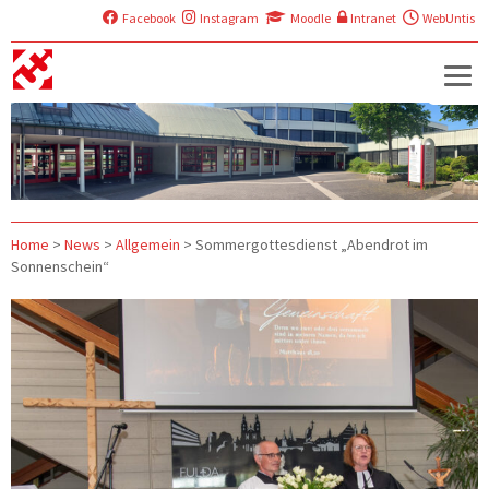
Facebook
Instagram
Moodle
Intranet
WebUntis
Home
>
News
>
Allgemein
>
Sommergottesdienst „Abendrot im
Sonnenschein“