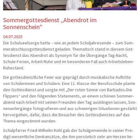
Sommergottesdienst „Abendrot im
Sonnenschein“
04.07.2025
Die Schul­seel­sor­ge hat­te – wie an jedem Schul­jah­res­en­de – zum Som­
mer­ab­schluss­got­tes­dienst gela­den. The­ma­tisch stand in die­sem Got­
tes­dienst das Abend­rot als Syn­onym für die Über­gän­ge Tag-Nacht,
Schu­le-Feri­en, Arbeit-Ruhe und im beson­de­ren Fall auch Arbeitsleben-
Ruhestand.
Die got­tes­dienst­li­che Fei­er war geprägt durch musi­ka­li­sche Auf­trit­te
von Schü­le­rin­nen und Schü­lern. Eine 11. Klas­se der Berufs­schu­le plan­te
den Got­tes­dienst und sorg­te mit „Der roten Son­ne von Bar­ba­dos-Die
Flip­pers“ und den fol­gen­den State­ments, an einem schö­nen Som­mer­
abend nach Arbeit mit sei­nen Freun­den den Tag aus­klin­gen las­sen, Son­
nen­un­ter­gän­ge foto­gra­fie­ren und aus schwie­ri­gen Situa­tio­nen gestärkt
her­vor­ge­hen, dafür, dass die Besu­cher des Got­tes­diens­tes auf das
The­ma ein­ge­stimmt wurden.
Schul­pfar­rer Fried-Wil­helm Kohl gab der Schul­ge­mein­de in sei­ner Pre­
digt wesent­li­che Denk­an­sät­ze, die ihm per­sön­lich sehr am Her­zen lie­