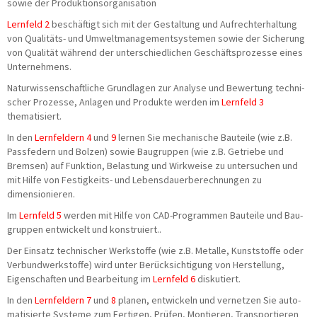
sowie der Produktionsorganisation
Lern­feld 2
beschäf­tigt sich mit der Gestal­tung und Auf­recht­erhal­tung
von Qua­li­täts- und Umwelt­ma­nage­ment­sys­te­men sowie der Siche­rung
von Qua­li­tät wäh­rend der unter­schied­li­chen Geschäfts­pro­zes­se eines
Unternehmens.
Natur­wis­sen­schaft­li­che Grund­la­gen zur Ana­ly­se und Bewer­tung tech­ni­
scher Pro­zes­se, Anla­gen und Pro­duk­te wer­den im
Lern­feld 3
thematisiert.
In den
Lern­fel­dern 4
und
9
ler­nen Sie mecha­ni­sche Bau­tei­le (wie z.B.
Pass­fe­dern und Bol­zen) sowie Bau­grup­pen (wie z.B. Getrie­be und
Brem­sen) auf Funk­ti­on, Belas­tung und Wirk­wei­se zu unter­su­chen und
mit Hil­fe von Fes­tig­keits- und Lebens­dau­er­be­rech­nun­gen zu
dimensionieren.
Im
Lern­feld 5
wer­den mit Hil­fe von CAD-Pro­gram­men Bau­tei­le und Bau­
grup­pen ent­wi­ckelt und konstruiert..
Der Ein­satz tech­ni­scher Werk­stof­fe (wie z.B. Metal­le, Kunst­stof­fe oder
Ver­bund­werk­stof­fe) wird unter Berück­sich­ti­gung von Her­stel­lung,
Eigen­schaf­ten und Bear­bei­tung im
Lern­feld 6
diskutiert.
In den
Lern­fel­dern 7
und
8
pla­nen, ent­wi­ckeln und ver­net­zen Sie auto­
ma­ti­sier­te Sys­te­me zum Fer­ti­gen, Prü­fen, Mon­tie­ren, Trans­por­tie­ren