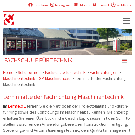
Facebook
Instagram
Moodle
Intranet
WebUntis
Home
>
Schulformen
>
Fachschule für Technik
>
Fachrichtungen
>
Maschinentechnik – SP Maschinenbau
>
Lerninhalte der Fachrichtung
Maschinentechnik
Lerninhalte der Fachrichtung Maschinentechnik
Im
Lern­feld 1
ler­nen Sie die Metho­den der Pro­jekt­pla­nung und ‑durch­
füh­rung sowie des Con­trol­lings im Maschi­nen­bau ken­nen. Gleich­zei­tig
erhal­ten Sie einen Über­blick in die Geschäfts­pro­zes­se mit den Schnitt­
stel­len zwi­schen den Anwen­dungs­be­rei­chen Kon­struk­ti­on, Fer­ti­gung,
Steue­rungs- und Auto­ma­ti­sie­rungs­tech­nik, dem Qua­li­täts­ma­nage­ment