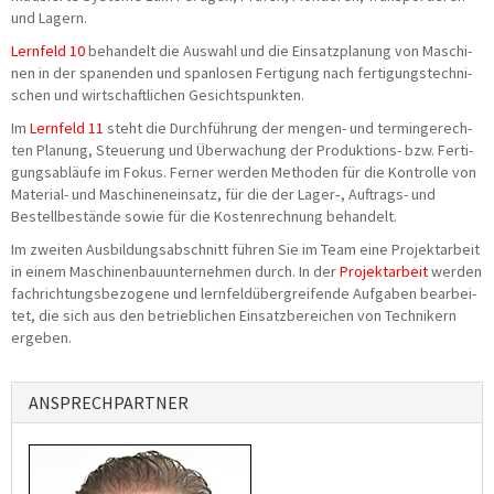
und Lagern.
Lern­feld 10
behan­delt die Aus­wahl und die Ein­satz­pla­nung von Maschi­
nen in der spa­nen­den und span­lo­sen Fer­ti­gung nach fer­ti­gungs­tech­ni­
schen und wirt­schaft­li­chen Gesichtspunkten.
Im
Lern­feld 11
steht die Durch­füh­rung der men­gen- und ter­min­ge­rech­
ten Pla­nung, Steue­rung und Über­wa­chung der Pro­duk­ti­ons- bzw. Fer­ti­
gungs­ab­läu­fe im Fokus. Fer­ner wer­den Metho­den für die Kon­trol­le von
Mate­ri­al- und Maschi­nen­ein­satz, für die der Lager‑, Auf­trags- und
Bestell­be­stän­de sowie für die Kos­ten­rech­nung behandelt.
Im zwei­ten Aus­bil­dungs­ab­schnitt füh­ren Sie im Team eine Pro­jekt­ar­beit
in einem Maschi­nen­bau­un­ter­neh­men durch. In der
Pro­jekt­ar­beit
wer­den
fach­rich­tungs­be­zo­ge­ne und lern­feld­über­grei­fen­de Auf­ga­ben bear­bei­
tet, die sich aus den betrieb­li­chen Ein­satz­be­rei­chen von Tech­ni­kern
ergeben.
ANSPRECHPARTNER