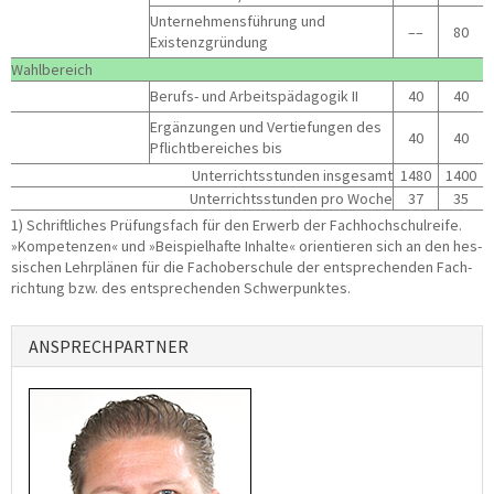
Unter­neh­mens­füh­rung und
––
80
Existenzgründung
Wahl­be­reich
Berufs- und Arbeits­päd­ago­gik II
40
40
Ergän­zun­gen und Ver­tie­fun­gen des
40
40
Pflicht­be­rei­ches bis
Unter­richts­stun­den insgesamt
1480
1400
Unter­richts­stun­den pro Woche
37
35
1) Schrift­li­ches Prü­fungs­fach für den Erwerb der Fach­hoch­schul­rei­fe.
»Kom­pe­ten­zen« und »Bei­spiel­haf­te Inhal­te« ori­en­tie­ren sich an den hes­
si­schen Lehr­plä­nen für die Fach­ober­schu­le der ent­spre­chen­den Fach­
rich­tung bzw. des ent­spre­chen­den Schwerpunktes.
ANSPRECHPARTNER