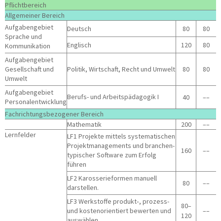
Pflicht­be­reich
All­ge­mei­ner Bereich
Auf­ga­ben­ge­biet
Deutsch
80
80
Spra­che und
Eng­lisch
120
80
Kommunikation
Auf­ga­ben­ge­biet
Gesell­schaft und
Poli­tik, Wirt­schaft, Recht und Umwelt
80
80
Umwelt
Auf­ga­ben­ge­biet
Berufs- und Arbeits­päd­ago­gik I
40
––
Personalentwicklung
Fach­rich­tungs­be­zo­ge­ner Bereich
Mathe­ma­tik
200
––
Lern­fel­der
LF1
Pro­jek­te mit­tels sys­te­ma­ti­schen
Pro­jekt­ma­nage­ments und bran­chen­
160
––
ty­pi­scher Soft­ware zum Erfolg
führen
LF2
Karos­se­rie­for­men manu­ell
80
––
darstellen.
LF3
Werk­stof­fe produkt‑, pro­zess-
80–
und kos­ten­ori­en­tiert bewer­ten und
––
120
auswählen.