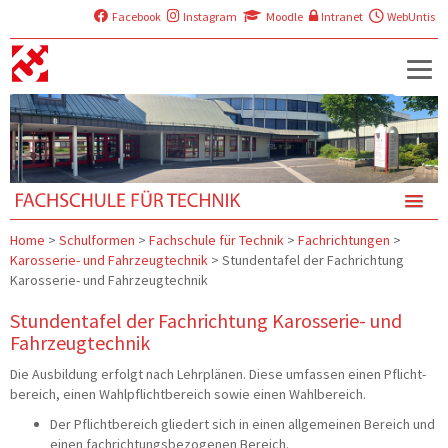
Facebook
Instagram
Moodle
Intranet
WebUntis
Home
>
Schulformen
>
Fachschule für Technik
>
Fachrichtungen
>
Karosserie- und Fahrzeugtechnik
>
Stundentafel der Fachrichtung
Karosserie- und Fahrzeugtechnik
Stundentafel der Fachrichtung Karosserie- und
Fahrzeugtechnik
Die Aus­bil­dung erfolgt nach Lehr­plä­nen. Die­se umfas­sen einen Pflicht­
be­reich, einen Wahl­pflicht­be­reich sowie einen Wahlbereich.
Der Pflicht­be­reich glie­dert sich in einen all­ge­mei­nen Bereich und
einen fach­rich­tungs­be­zo­ge­nen Bereich.