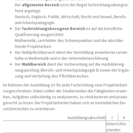
Der
all­ge­mei­ne Bereich
ist in der Regel fach­rich­tungs­über­grei­
fend angelegt:
Deutsch, Eng­lisch, Poli­tik, Wirt­schaft, Recht und Umwel, Berufs-
und Arbeitspädagogik.
Der
fach­rich­tungs­be­zo­ge­ne Bereich
ist auf die beruf­li­che
Qua­li­fi­zie­rung ausgerichtet:
Mathe­ma­tik, Lern­fel­der des Schwer­punk­tes und die abschlie­
ßen­de Projektarbeit.
Der Wahl­pflicht­be­reich dient der Ver­mitt­lung erwei­ter­ter Lern­in­
hal­te in
Mathe­ma­tik und in der
Unter­neh­mens­füh­rung
Der
Wahl­be­reich
dient der Vor­be­rei­tung auf die Aus­bil­der­eig­
nungs­prü­fung
(Berufs- und Arbeits­päd­ago­gik II)
sowie der Ergän­
zung und Ver­tie­fung des Pflichtbereiches.
Im Rah­men der Aus­bil­dung ist für jede Fach­rich­tung eine Pro­jekt­ar­beit
vor­ge­schrie­ben. Dabei sol­len die Stu­die­ren­den die Fähig­kei­ten erwer­
ben, Auf­ga­ben selb­stän­dig zu ana­ly­sie­ren, zu struk­tu­rie­ren und pra­xis­
ge­recht zu lösen. Die Pro­jekt­ar­bei­ten haben sich an betrieb­li­chen Ein­
satz­be­rei­chen zu orientieren.
Aus­bil­dungs­ab­schnitt
I
II
Unter­richts­
stun­den