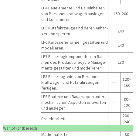
LF4
Bau­ele­men­te und Bau­ein­hei­ten
von Per­so­nen­kraft­wa­gen aus­le­gen
160–200
und konzipieren.
LF5
Nutz­fahr­zeu­ge und deren Anhän­
240
ger konzipieren
LF6
Karos­se­rie­for­men gestal­ten und
240
modellieren.
LF7
Fahr­zeug­kom­po­nen­ten im Rah­
men des Pro­duct Life­cy­cle Manage­
280
ments gestal­ten und modellieren.
LF8
Fahr­zeug­tei­le von Per­so­nen­
120–
kraft­wa­gen und Nutz­fahr­zeu­gen
––
160
fertigen.
LF9
Bau­tei­le und Bau­grup­pen unter
80–
mecha­ni­schen Aspek­ten ent­wer­fen
––
120
und auslegen.
200–
Pro­jekt­ar­beit
––
240
Wahl­pflicht­be­reich
Mathe­ma­tik 1)
––
80